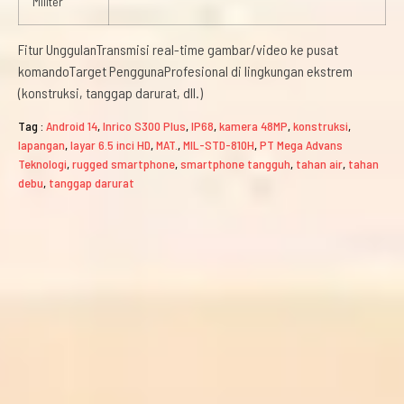
Militer
Fitur UnggulanTransmisi real-time gambar/video ke pusat
komandoTarget PenggunaProfesional di lingkungan ekstrem
(konstruksi, tanggap darurat, dll.)
Tag :
Android 14
,
Inrico S300 Plus
,
IP68
,
kamera 48MP
,
konstruksi
,
lapangan
,
layar 6.5 inci HD
,
MAT.
,
MIL-STD-810H
,
PT Mega Advans
Teknologi
,
rugged smartphone
,
smartphone tangguh
,
tahan air
,
tahan
debu
,
tanggap darurat