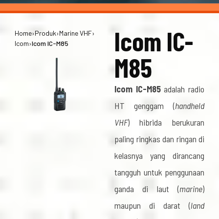
Icom IC-
Home
›
Produk
›
Marine VHF
›
Icom
›
Icom IC-M85
M85
Icom IC-M85
adalah radio
HT genggam (
handheld
VHF
) hibrida berukuran
paling ringkas dan ringan di
kelasnya yang dirancang
tangguh untuk penggunaan
ganda di laut (
marine
)
maupun di darat (
land