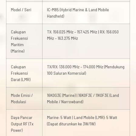
Model / Seri
IC-M85 (Hybrid Marine & Land Mobile
Handheld)
Cakupan
TX: 156.025 MHz – 157.425 MHz | RX: 156.050
Frekuensi
MHz – 163.275 MHz
Maritim
(Marine)
Cakupan
TX/RX: 136.000 MHz – 174.000 MHz (Mendukung
Frekuensi
100 Saluran Komersial)
Darat (LMR)
Mode Emisi /
16K0G3E (Marine) | 16K0F3E / 11K0F3E (Land
Modulasi
Mobile / Narrowband)
Daya Pancar
Marine: 5 Watt | Land Mobile (LMR): 5 Watt
Output RF (Tx
(Dapat diturunkan ke 3W/1W)
Power)