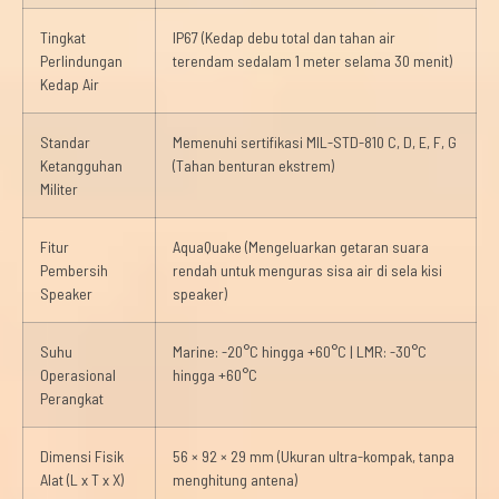
Tingkat
IP67 (Kedap debu total dan tahan air
Perlindungan
terendam sedalam 1 meter selama 30 menit)
Kedap Air
Standar
Memenuhi sertifikasi MIL-STD-810 C, D, E, F, G
Ketangguhan
(Tahan benturan ekstrem)
Militer
Fitur
AquaQuake (Mengeluarkan getaran suara
Pembersih
rendah untuk menguras sisa air di sela kisi
Speaker
speaker)
Suhu
Marine: -20°C hingga +60°C | LMR: -30°C
Operasional
hingga +60°C
Perangkat
Dimensi Fisik
56 × 92 × 29 mm (Ukuran ultra-kompak, tanpa
Alat (L x T x X)
menghitung antena)