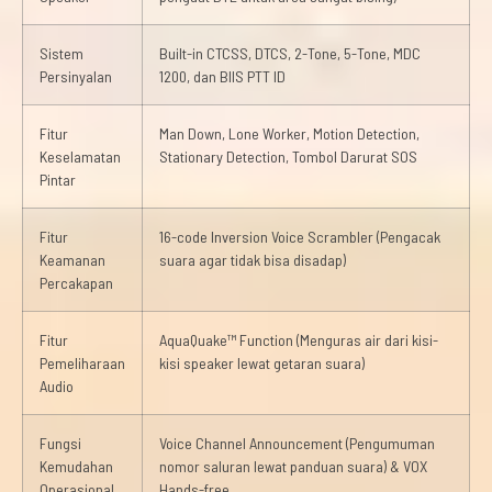
Sistem
Built-in CTCSS, DTCS, 2-Tone, 5-Tone, MDC
Persinyalan
1200, dan BIIS PTT ID
Fitur
Man Down, Lone Worker, Motion Detection,
Keselamatan
Stationary Detection, Tombol Darurat SOS
Pintar
Fitur
16-code Inversion Voice Scrambler (Pengacak
Keamanan
suara agar tidak bisa disadap)
Percakapan
Fitur
AquaQuake™ Function (Menguras air dari kisi-
Pemeliharaan
kisi speaker lewat getaran suara)
Audio
Fungsi
Voice Channel Announcement (Pengumuman
Kemudahan
nomor saluran lewat panduan suara) & VOX
Operasional
Hands-free