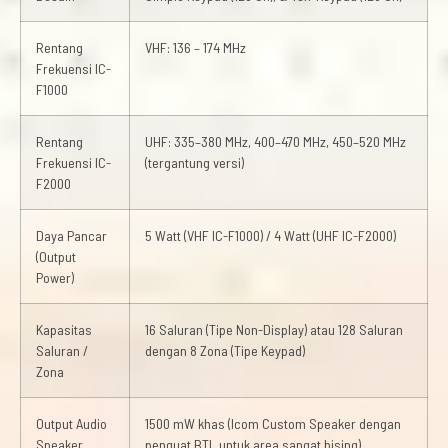
Rentang
VHF: 136 – 174 MHz
Frekuensi IC-
F1000
Rentang
UHF: 335–380 MHz, 400–470 MHz, 450–520 MHz
Frekuensi IC-
(tergantung versi)
F2000
Daya Pancar
5 Watt (VHF IC-F1000) / 4 Watt (UHF IC-F2000)
(Output
Power)
Kapasitas
16 Saluran (Tipe Non-Display) atau 128 Saluran
Saluran /
dengan 8 Zona (Tipe Keypad)
Zona
Output Audio
1500 mW khas (Icom Custom Speaker dengan
Speaker
penguat BTL untuk area sangat bising)