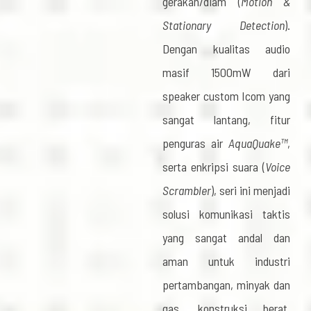
gerakan/diam (
Motion &
Stationary Detection
).
Dengan kualitas audio
masif 1500mW dari
speaker custom Icom yang
sangat lantang, fitur
penguras air
AquaQuake™
,
serta enkripsi suara (
Voice
Scrambler
), seri ini menjadi
solusi komunikasi taktis
yang sangat andal dan
aman untuk industri
pertambangan, minyak dan
gas, konstruksi berat,