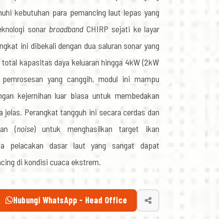
uhi kebutuhan para pemancing laut lepas yang
eknologi sonar
broadband
CHIRP sejati ke layar
ngkat ini dibekali dengan dua saluran sonar yang
total kapasitas daya keluaran hingga 4kW (2kW
gi pemrosesan yang canggih, modul ini mampu
gan kejernihan luar biasa untuk membedakan
a jelas. Perangkat tangguh ini secara cerdas dan
gan (
noise
) untuk menghasilkan target ikan
rta pelacakan dasar laut yang sangat dapat
ing di kondisi cuaca ekstrem.
Hubungi WhatsApp - Head Office