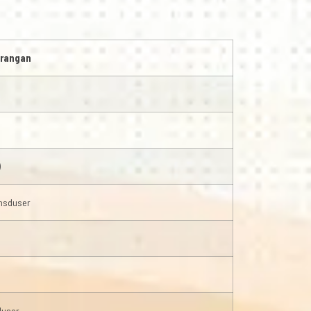
rangan
)
ansduser
duser