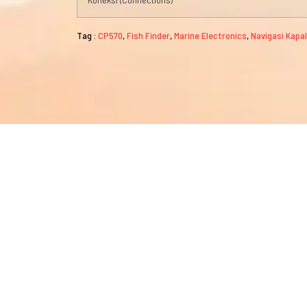
Tag :
CP570
,
Fish Finder
,
Marine Electronics
,
Navigasi Kapal