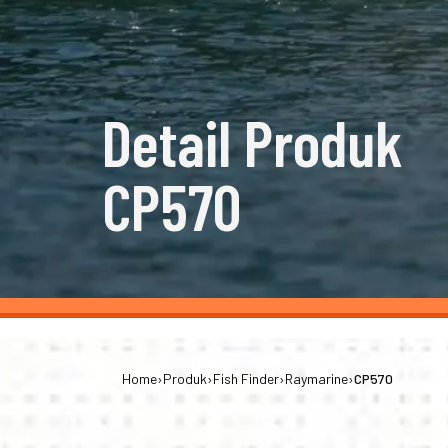
Detail Produk
CP570
Home
›
Produk
›
Fish Finder
›
Raymarine
›
CP570