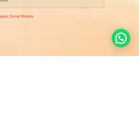
epas
,
Sonar Module