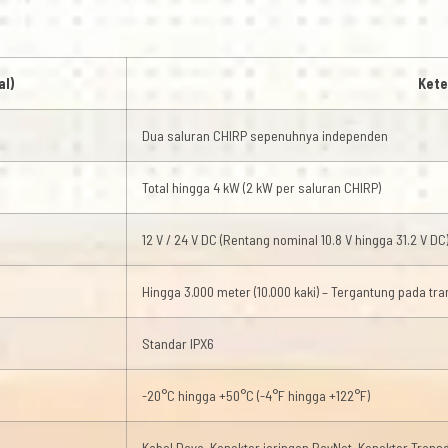
al)
Kete
Dua saluran CHIRP sepenuhnya independen
Total hingga 4 kW (2 kW per saluran CHIRP)
12 V / 24 V DC (Rentang nominal 10.8 V hingga 31.2 V DC
Hingga 3.000 meter (10.000 kaki) – Tergantung pada tr
Standar IPX6
-20°C hingga +50°C (-4°F hingga +122°F)
Kabel Daya, Konektor jaringan RayNet, Konektor Trans