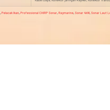
,
Pelacak Ikan
,
Professional CHIRP Sonar
,
Raymarine
,
Sonar 4kW
,
Sonar Laut L