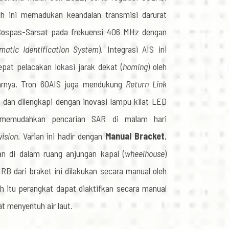
h ini memadukan keandalan transmisi darurat
it Cospas-Sarsat pada frekuensi 406 MHz dengan
matic Identification System
). Integrasi AIS ini
pat pelacakan lokasi jarak dekat (
homing
) oleh
tarnya. Tron 60AIS juga mendukung
Return Link
eo dan dilengkapi dengan inovasi lampu kilat LED
 memudahkan pencarian SAR di malam hari
vision
. Varian ini hadir dengan
Manual Bracket
,
n di dalam ruang anjungan kapal (
wheelhouse
)
RB dari braket ini dilakukan secara manual oleh
lah itu perangkat dapat diaktifkan secara manual
t menyentuh air laut.