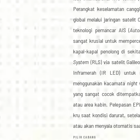
Perangkat keselamatan canggi
global melalui jaringan satel
teknologi pemancar AIS (
Auto
sangat krusial untuk memperce
kapal-kapal penolong di seki
System
(RLS) via satelit Galil
Inframerah (IR LED) untuk
menggunakan kacamata
night 
yang sangat cocok ditempatka
atau area kabin. Pelepasan EPI
kru saat kondisi darurat, sete
atau akan menyala otomatis saa
PILIH CABANG