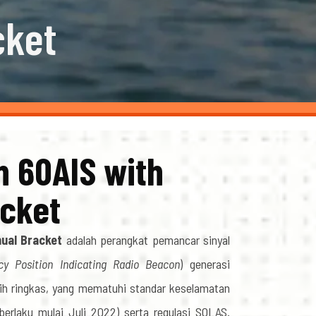
cket
n 60AIS with
acket
ual Bracket
adalah perangkat pemancar sinyal
y Position Indicating Radio Beacon
) generasi
bih ringkas, yang mematuhi standar keselamatan
 (berlaku mulai Juli 2022) serta regulasi SOLAS.