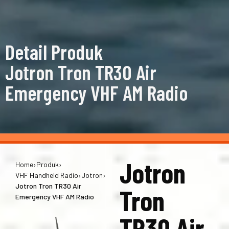
Detail Produk
Jotron Tron TR30 Air
Emergency VHF AM Radio
Jotron
Home
›
Produk
›
VHF Handheld Radio
›
Jotron
›
Jotron Tron TR30 Air
Tron
Emergency VHF AM Radio
TR30 Air