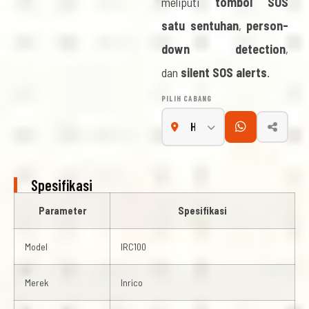
meliputi
tombol SOS
satu sentuhan
,
person-
down detection
,
dan
silent SOS alerts
.
PILIH CABANG
Spesifikasi
Parameter
Spesifikasi
Model
IRC100
Merek
Inrico