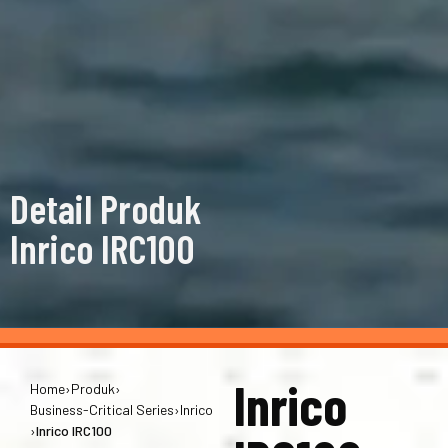
Detail Produk
Inrico IRC100
Inrico
Home
›
Produk
›
Business-Critical Series
›
Inrico
›
Inrico IRC100