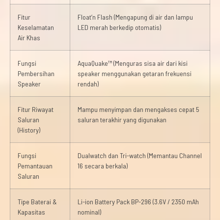
Fitur
Float’n Flash (Mengapung di air dan lampu
Keselamatan
LED merah berkedip otomatis)
Air Khas
Fungsi
AquaQuake™ (Menguras sisa air dari kisi
Pembersihan
speaker menggunakan getaran frekuensi
Speaker
rendah)
Fitur Riwayat
Mampu menyimpan dan mengakses cepat 5
Saluran
saluran terakhir yang digunakan
(History)
Fungsi
Dualwatch dan Tri-watch (Memantau Channel
Pemantauan
16 secara berkala)
Saluran
Tipe Baterai &
Li-ion Battery Pack BP-296 (3.6V / 2350 mAh
Kapasitas
nominal)