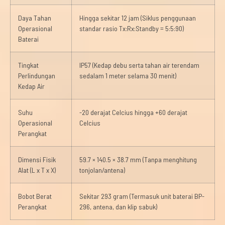
Daya Tahan
Hingga sekitar 12 jam (Siklus penggunaan
Operasional
standar rasio Tx:Rx:Standby = 5:5:90)
Baterai
Tingkat
IP57 (Kedap debu serta tahan air terendam
Perlindungan
sedalam 1 meter selama 30 menit)
Kedap Air
Suhu
-20 derajat Celcius hingga +60 derajat
Operasional
Celcius
Perangkat
Dimensi Fisik
59.7 × 140.5 × 38.7 mm (Tanpa menghitung
Alat (L x T x X)
tonjolan/antena)
Bobot Berat
Sekitar 293 gram (Termasuk unit baterai BP-
Perangkat
296, antena, dan klip sabuk)