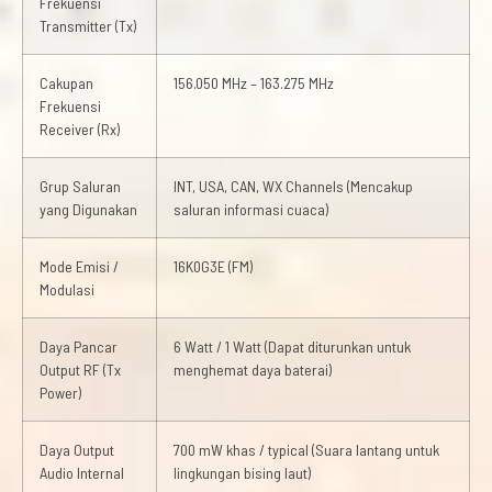
Frekuensi
Transmitter (Tx)
Cakupan
156.050 MHz – 163.275 MHz
Frekuensi
Receiver (Rx)
Grup Saluran
INT, USA, CAN, WX Channels (Mencakup
yang Digunakan
saluran informasi cuaca)
Mode Emisi /
16K0G3E (FM)
Modulasi
Daya Pancar
6 Watt / 1 Watt (Dapat diturunkan untuk
Output RF (Tx
menghemat daya baterai)
Power)
Daya Output
700 mW khas / typical (Suara lantang untuk
Audio Internal
lingkungan bising laut)