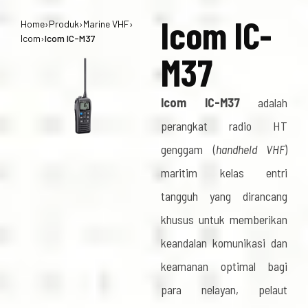
Icom IC-
Home
›
Produk
›
Marine VHF
›
Icom
›
Icom IC-M37
M37
Icom IC-M37
adalah
perangkat radio HT
genggam (
handheld VHF
)
maritim kelas entri
tangguh yang dirancang
khusus untuk memberikan
keandalan komunikasi dan
keamanan optimal bagi
para nelayan, pelaut