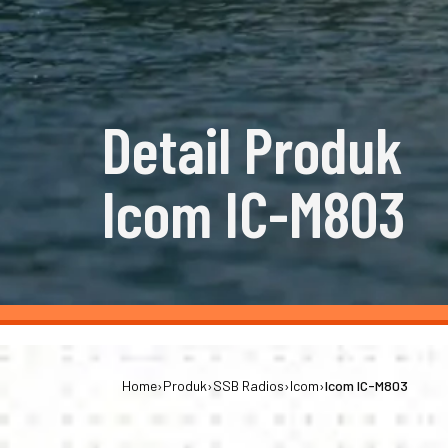
Detail Produk
Icom IC-M803
Home
›
Produk
›
SSB Radios
›
Icom
›
Icom IC-M803