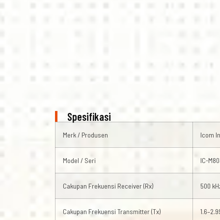
Spesifikasi
Merk / Produsen
Icom I
Model / Seri
IC-M80
Cakupan Frekuensi Receiver (Rx)
500 kH
Cakupan Frekuensi Transmitter (Tx)
1.6–2.9