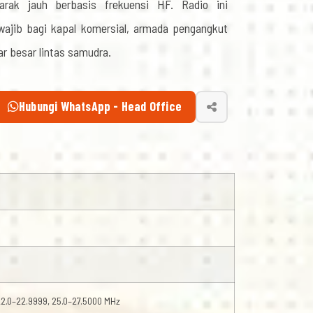
arak jauh berbasis frekuensi HF. Radio ini
wajib bagi kapal komersial, armada pengangkut
ar besar lintas samudra.
Hubungi WhatsApp - Head Office
, 22.0–22.9999, 25.0–27.5000 MHz