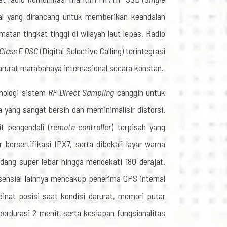
nal yang dirancang untuk memberikan keandalan
atan tingkat tinggi di wilayah laut lepas.
Radio
Class E DSC
(Digital Selective Calling) terintegrasi
rurat marabahaya internasional secara konstan.
nologi sistem
RF Direct Sampling
canggih untuk
yang sangat bersih dan meminimalisir distorsi.
t pengendali (
remote controller
) terpisah yang
 bersertifikasi IPX7, serta dibekali layar warna
dang super lebar hingga mendekati 180 derajat.
sensial lainnya mencakup penerima GPS internal
inat posisi saat kondisi darurat,
memori putar
erdurasi 2 menit, serta kesiapan fungsionalitas