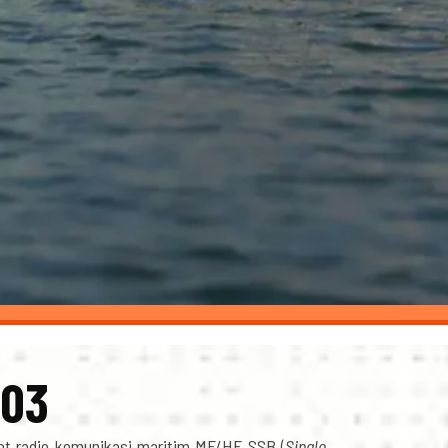
803
at radio komunikasi maritim MF/HF SSB (
Single