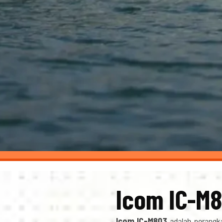
Icom IC-M
Icom IC-M803
adalah perangk