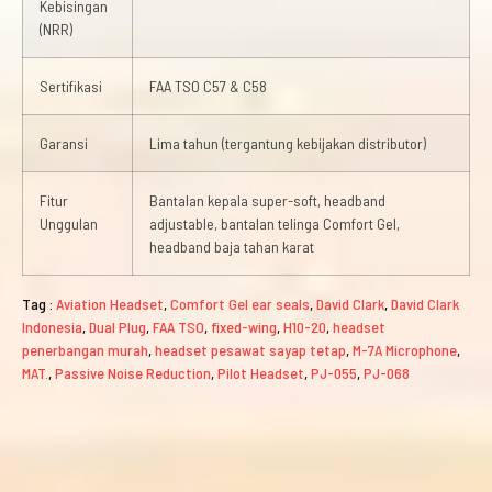
Kebisingan
(NRR)
Sertifikasi
FAA TSO C57 & C58
Garansi
Lima tahun (tergantung kebijakan distributor)
Fitur
Bantalan kepala super-soft, headband
Unggulan
adjustable, bantalan telinga Comfort Gel,
headband baja tahan karat
Tag :
Aviation Headset
,
Comfort Gel ear seals
,
David Clark
,
David Clark
Indonesia
,
Dual Plug
,
FAA TSO
,
fixed-wing
,
H10-20
,
headset
penerbangan murah
,
headset pesawat sayap tetap
,
M-7A Microphone
,
MAT.
,
Passive Noise Reduction
,
Pilot Headset
,
PJ-055
,
PJ-068