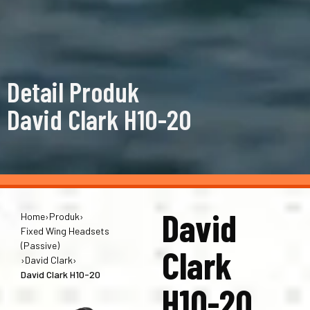
Detail Produk
David Clark H10-20
David
Home
›
Produk
›
Fixed Wing Headsets
(Passive)
Clark
›
David Clark
›
David Clark H10-20
H10-20