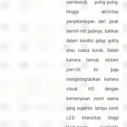
overboard
), puing-puing,
hingga aktivitas
penyelundupan dari jarak
bermil-mil jauhnya, bahkan
dalam kondisi gelap gulita
atau cuaca buruk. Selain
kamera termal, sistem
pan-tilt
ini juga
mengintegrasikan kamera
visual HD dengan
kemampuan
zoom
warna
yang superior, lampu sorot
LED intensitas tinggi
(
high-beam spotlight
),