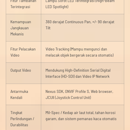
Fitur Tambahan
Lampu Sorot LED Terintegrasi (High-Beam
Terintegrasi
LED Spotlight)
Kemampuan
360 derajat Continuous Pan, +/- 90 derajat
Jangkauan
Tilt
Mekanis
Fitur Pelacakan
Video Tracking (Mampu mengunci dan
Video
melacak objek bergerak secara otomatis)
Output Video
Mendukung High-Definition Serial Digital
Interface (HD-SDI) dan Video IP Network
Antarmuka
Nexus SDK, ONVIF Profile S, Web browser,
Kendali
JCUII (Joystick Control Unit)
Tingkat
Mil-Spec / Kedap air laut total, tahan korosi
Perlindungan /
garam, dan sistem pemanas kaca otomatis
Durabilitas