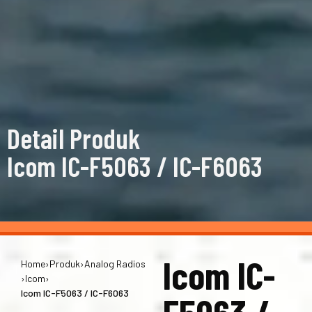
Detail Produk
Icom IC-F5063 / IC-F6063
Icom IC-
Home
›
Produk
›
Analog Radios
›
Icom
›
Icom IC-F5063 / IC-F6063