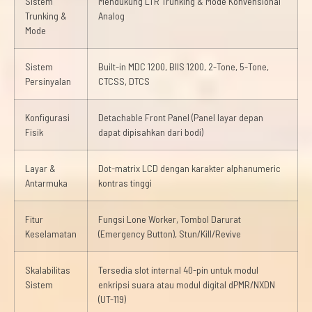
Sistem
Mendukung LTR Trunking & Mode Konvensional
Trunking &
Analog
Mode
Sistem
Built-in MDC 1200, BIIS 1200, 2-Tone, 5-Tone,
Persinyalan
CTCSS, DTCS
Konfigurasi
Detachable Front Panel (Panel layar depan
Fisik
dapat dipisahkan dari bodi)
Layar &
Dot-matrix LCD dengan karakter alphanumeric
Antarmuka
kontras tinggi
Fitur
Fungsi Lone Worker, Tombol Darurat
Keselamatan
(Emergency Button), Stun/Kill/Revive
Skalabilitas
Tersedia slot internal 40-pin untuk modul
Sistem
enkripsi suara atau modul digital dPMR/NXDN
(UT-119)