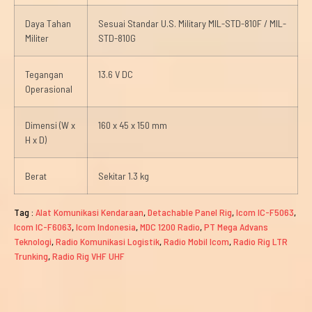
Daya Tahan
Sesuai Standar U.S. Military MIL-STD-810F / MIL-
Militer
STD-810G
Tegangan
13.6 V DC
Operasional
Dimensi (W x
160 x 45 x 150 mm
H x D)
Berat
Sekitar 1.3 kg
Tag :
Alat Komunikasi Kendaraan
,
Detachable Panel Rig
,
Icom IC-F5063
,
Icom IC-F6063
,
Icom Indonesia
,
MDC 1200 Radio
,
PT Mega Advans
Teknologi
,
Radio Komunikasi Logistik
,
Radio Mobil Icom
,
Radio Rig LTR
Trunking
,
Radio Rig VHF UHF