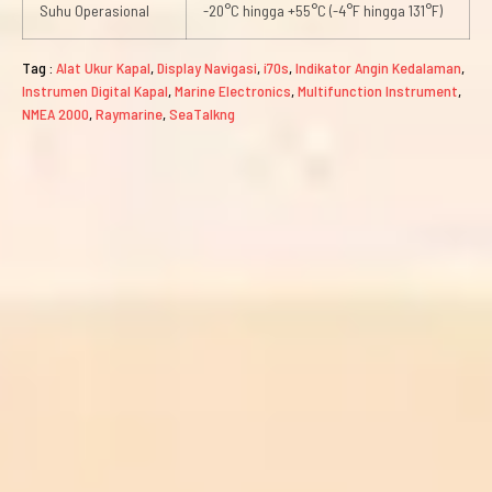
Suhu Operasional
-20°C hingga +55°C (-4°F hingga 131°F)
Tag :
Alat Ukur Kapal
,
Display Navigasi
,
i70s
,
Indikator Angin Kedalaman
,
Instrumen Digital Kapal
,
Marine Electronics
,
Multifunction Instrument
,
NMEA 2000
,
Raymarine
,
SeaTalkng