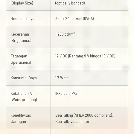
(Display Size)
(optically bonded)
Resolusi Layar
320 x 240 piksel (QVGA)
Kecerahan
1.200 cd/m²
(Brightness)
Tegangan
12 V DC (Rentang 9 V hingga 16 V DC)
Operasional
Konsumsi Daya
1.7 Watt
Ketahanan Air
IPX6 dan IPX7
(Waterproofing)
Konektivitas
SeaTalkng (NMEA 2000 compliant),
Jaringan
SeaTalk (via adaptor)